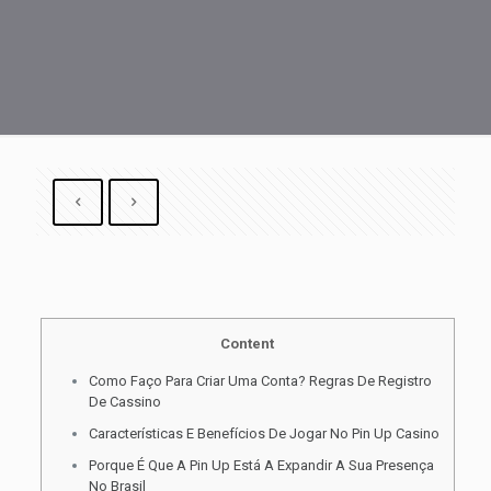
Content
Como Faço Para Criar Uma Conta? Regras De Registro
De Cassino
Características E Benefícios De Jogar No Pin Up Casino
Porque É Que A Pin Up Está A Expandir A Sua Presença
No Brasil