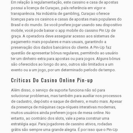
Em relação à regulamentação, este cassino e casa de apostas
possui a licença de Curaçao, país referência em vigor e
transparência. Na indústria de gambling, Curaçao oferece
licenças para os casinos e casas de apostas mais populares do
Brasil e do mundo. Se você prefere jogar usando seu dispositivo
mobile, você pode baixar o app mobile do cassino Pin Up de
graça. A operadora deve assegurar acesso aos sistemas de
pagamento mais populares e mais usuais, garantindo a
preservação dos dados bancários do cliente. A Pin-Up faz
questão de apresentar bônus regulares, permitindo ao usuário
ter um dinheiro extra para apostas ou para jogos. Alguns bônus
são oferecidos ao longo do ano, outros são limitados a um
evento ou a um jogo, por um determinado período de tempo.
Críticas Do Casino Online Pin-up
Além disso, o serviço de suporte funciona não só para
solucionar problemas, mas também para auxiliar nos processos
de cadastro, depósito e saque de dinheiro, e muito mais. Apesar
da presença de máquinas caça-níqueis interativas modernas,
muitos usuários ainda preferem jogos de mesa online. No
entanto, ao contrário dos slots, vale a pena construir uma
estratégia aqui. Para jogadores de cassino ativos, rodadas
grátis são sempre uma grande alegria. É por isso que o Pin-Up