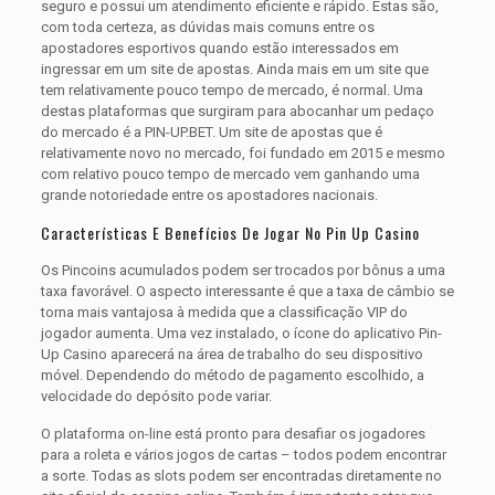
seguro e possui um atendimento eficiente e rápido. Estas são,
com toda certeza, as dúvidas mais comuns entre os
apostadores esportivos quando estão interessados em
ingressar em um site de apostas. Ainda mais em um site que
tem relativamente pouco tempo de mercado, é normal. Uma
destas plataformas que surgiram para abocanhar um pedaço
do mercado é a PIN-UP.BET. Um site de apostas que é
relativamente novo no mercado, foi fundado em 2015 e mesmo
com relativo pouco tempo de mercado vem ganhando uma
grande notoriedade entre os apostadores nacionais.
Características E Benefícios De Jogar No Pin Up Casino
Os Pincoins acumulados podem ser trocados por bônus a uma
taxa favorável. O aspecto interessante é que a taxa de câmbio se
torna mais vantajosa à medida que a classificação VIP do
jogador aumenta. Uma vez instalado, o ícone do aplicativo Pin-
Up Casino aparecerá na área de trabalho do seu dispositivo
móvel. Dependendo do método de pagamento escolhido, a
velocidade do depósito pode variar.
O plataforma on-line está pronto para desafiar os jogadores
para a roleta e vários jogos de cartas – todos podem encontrar
a sorte. Todas as slots podem ser encontradas diretamente no