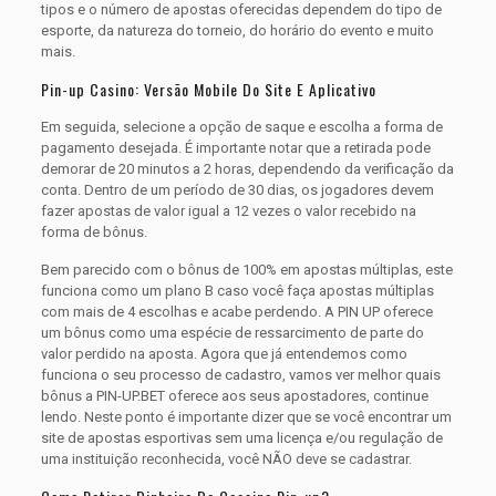
tipos e o número de apostas oferecidas dependem do tipo de
esporte, da natureza do torneio, do horário do evento e muito
mais.
Pin-up Casino: Versão Mobile Do Site E Aplicativo
Em seguida, selecione a opção de saque e escolha a forma de
pagamento desejada. É importante notar que a retirada pode
demorar de 20 minutos a 2 horas, dependendo da verificação da
conta. Dentro de um período de 30 dias, os jogadores devem
fazer apostas de valor igual a 12 vezes o valor recebido na
forma de bônus.
Bem parecido com o bônus de 100% em apostas múltiplas, este
funciona como um plano B caso você faça apostas múltiplas
com mais de 4 escolhas e acabe perdendo. A PIN UP oferece
um bônus como uma espécie de ressarcimento de parte do
valor perdido na aposta. Agora que já entendemos como
funciona o seu processo de cadastro, vamos ver melhor quais
bônus a PIN-UP.BET oferece aos seus apostadores, continue
lendo. Neste ponto é importante dizer que se você encontrar um
site de apostas esportivas sem uma licença e/ou regulação de
uma instituição reconhecida, você NÃO deve se cadastrar.