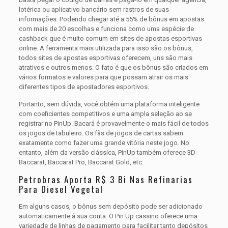
lotérica ou aplicativo bancário sem rastros de suas
informações. Podendo chegar até a 55% de bônus em apostas
com mais de 20 escolhas e funciona como uma espécie de
cashback que é muito comum em sites de apostas esportivas
online. A ferramenta mais utilizada para isso são os bônus,
todos sites de apostas esportivas oferecem, uns são mais
atrativos e outros menos. O fato é que os bônus são criados em
vários formatos e valores para que possam atrair os mais
diferentes tipos de apostadores esportivos.
Portanto, sem dúvida, você obtém uma plataforma inteligente
com coeficientes competitivos e uma ampla seleção ao se
registrar no PinUp. Bacará é provavelmente o mais fácil de todos
os jogos de tabuleiro. Os fãs de jogos de cartas sabem
exatamente como fazer uma grande vitória neste jogo. No
entanto, além da versão clássica, PinUp também oferece 3D
Baccarat, Baccarat Pro, Baccarat Gold, etc.
Petrobras Aporta R$ 3 Bi Nas Refinarias
Para Diesel Vegetal
Em alguns casos, o bônus sem depósito pode ser adicionado
automaticamente à sua conta. O Pin Up cassino oferece uma
variedade de linhas de pagamento para facilitar tanto depósitos