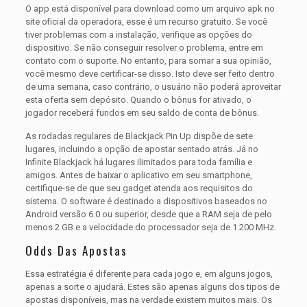
O app está disponível para download como um arquivo apk no
site oficial da operadora, esse é um recurso gratuito. Se você
tiver problemas com a instalação, verifique as opções do
dispositivo. Se não conseguir resolver o problema, entre em
contato com o suporte. No entanto, para somar a sua opinião,
você mesmo deve certificar-se disso. Isto deve ser feito dentro
de uma semana, caso contrário, o usuário não poderá aproveitar
esta oferta sem depósito. Quando o bônus for ativado, o
jogador receberá fundos em seu saldo de conta de bônus.
As rodadas regulares de Blackjack Pin Up dispõe de sete
lugares, incluindo a opção de apostar sentado atrás. Já no
Infinite Blackjack há lugares ilimitados para toda família e
amigos. Antes de baixar o aplicativo em seu smartphone,
certifique-se de que seu gadget atenda aos requisitos do
sistema. O software é destinado a dispositivos baseados no
Android versão 6.0 ou superior, desde que a RAM seja de pelo
menos 2 GB e a velocidade do processador seja de 1.200 MHz.
Odds Das Apostas
Essa estratégia é diferente para cada jogo e, em alguns jogos,
apenas a sorte o ajudará. Estes são apenas alguns dos tipos de
apostas disponíveis, mas na verdade existem muitos mais. Os