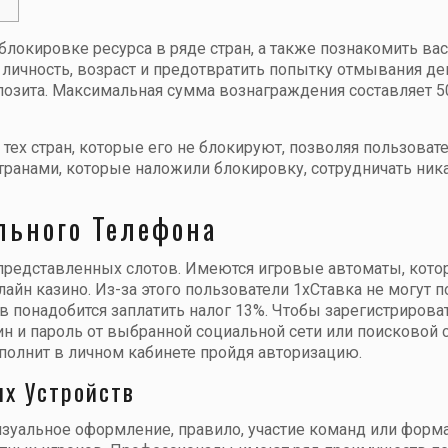
блокировке ресурса в ряде стран, а также познакомить вас
личность, возраст и предотвратить попытку отмывания д
позита. Максимальная сумма вознаграждения составляет 50
тех стран, которые его не блокируют, позволяя пользоват
транами, которые наложили блокировку, сотрудничать никак
льного Телефона
редставленных слотов. Имеются игровые автоматы, которы
айн казино. Из-за этого пользователи 1хСтавка не могут 
 понадобится заплатить налог 13%. Чтобы зарегистрироват
ин и пароль от выбранной социальной сети или поисковой
аполнит в личном кабинете пройдя авторизацию.
х Устройств
уальное оформление, правило, участие команд или формат