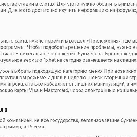
естве ставки в слотах. Для этого нужно обратить внимание
ии. Для этого достаточно изучить информацию на форумах, 
льного сайта, нужно перейти в раздел «Приложения», где 
а программы. Чтобы подобрать решение проблемы, нужно в
вариант – нелегальное положение букмекера. Бренд ежедн
ктуальное зеркало 1xbet на сегодня размещается на специ
зу же выбрать подходящую категорию меню. При возникнов
глосуточном режиме 7 дней в неделю. Поиск вторичной с
мя игрока, а также избавляет от лишних манипуляций, а им
ские карты Visa и Mastercard, через электронные кошель
ало
 компанией, не все государства, легализовавшие букмек
например, в России.