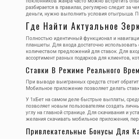
поклонников жанра часто можно встретить опы
разбирается в правилах, регулярно следит за ч
деньги, нужно выполнить условия отыгрыша. П
Где Найти Актуальное Зерк
Полностью идентичный функционал и навигация
планшеты. Для входа достаточно использовать 
количеством предложений для ставок. Для вхо
ассортимент разных подарков для клиентов, к
Ставки В Режиме Реального Врем
При выводе выигранных средств стоит обратит
Мобильное приложение позволяет делать ставк
У 1хБет на самом деле быстрые выплаты, средст
позволяет новым пользователям создать личны
углу на главной странице. Для скачивания и ус
желания скачивать мобильное приложения, пер
Привлекательные Бонусы Для Ка