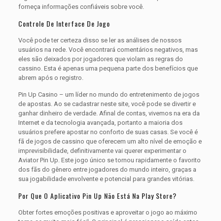
forneça informações confiáveis ​​sobre você.
Controle De Interface De Jogo
Você pode ter certeza disso se ler as análises de nossos
usuários na rede. Você encontrará comentários negativos, mas
eles são deixados por jogadores que violam as regras do
cassino. Esta é apenas uma pequena parte dos benefícios que
abrem após o registro.
Pin Up Casino – um líder no mundo do entretenimento de jogos
de apostas. Ao se cadastrar neste site, você pode se divertir e
ganhar dinheiro de verdade. Afinal de contas, vivemos na era da
Internet e da tecnologia avançada, portanto a maioria dos
usuários prefere apostar no conforto de suas casas. Se você é
fã de jogos de cassino que oferecem um alto nível de emoção e
imprevisibilidade, definitivamente vai querer experimentar o
Aviator Pin Up. Este jogo único se tornou rapidamente o favorito
dos fãs do gênero entre jogadores do mundo inteiro, graças a
sua jogabilidade envolvente e potencial para grandes vitórias.
Por Que O Aplicativo Pin Up Não Está Na Play Store?
Obter fortes emoções positivas e aproveitar o jogo ao máximo