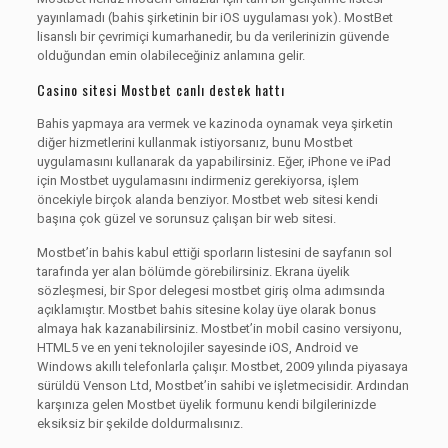
yayınlamadı (bahis şirketinin bir iOS uygulaması yok). MostBet
lisanslı bir çevrimiçi kumarhanedir, bu da verilerinizin güvende
olduğundan emin olabileceğiniz anlamına gelir.
Casino sitesi Mostbet canlı destek hattı
Bahis yapmaya ara vermek ve kazinoda oynamak veya şirketin
diğer hizmetlerini kullanmak istiyorsanız, bunu Mostbet
uygulamasını kullanarak da yapabilirsiniz. Eğer, iPhone ve iPad
için Mostbet uygulamasını indirmeniz gerekiyorsa, işlem
öncekiyle birçok alanda benziyor. Mostbet web sitesi kendi
başına çok güzel ve sorunsuz çalışan bir web sitesi.
Mostbet’in bahis kabul ettiği sporların listesini de sayfanın sol
tarafında yer alan bölümde görebilirsiniz. Ekrana üyelik
sözleşmesi, bir Spor delegesi mostbet giriş olma adımsında
açıklamıştır. Mostbet bahis sitesine kolay üye olarak bonus
almaya hak kazanabilirsiniz. Mostbet’in mobil casino versiyonu,
HTML5 ve en yeni teknolojiler sayesinde iOS, Android ve
Windows akıllı telefonlarla çalışır. Mostbet, 2009 yılında piyasaya
sürüldü Venson Ltd, Mostbet’in sahibi ve işletmecisidir. Ardından
karşınıza gelen Mostbet üyelik formunu kendi bilgilerinizde
eksiksiz bir şekilde doldurmalısınız.