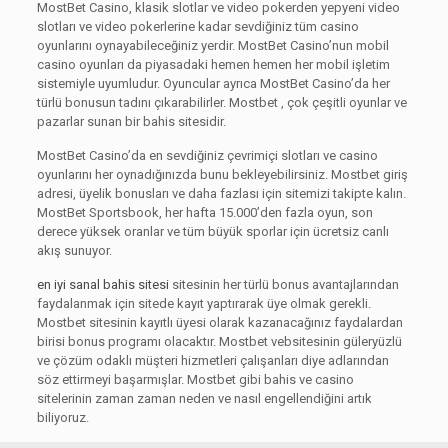
MostBet Casino, klasik slotlar ve video pokerden yepyeni video
slotları ve video pokerlerine kadar sevdiğiniz tüm casino
oyunlarını oynayabileceğiniz yerdir. MostBet Casino’nun mobil
casino oyunları da piyasadaki hemen hemen her mobil işletim
sistemiyle uyumludur. Oyuncular ayrıca MostBet Casino’da her
türlü bonusun tadını çıkarabilirler. Mostbet , çok çeşitli oyunlar ve
pazarlar sunan bir bahis sitesidir.
MostBet Casino’da en sevdiğiniz çevrimiçi slotları ve casino
oyunlarını her oynadığınızda bunu bekleyebilirsiniz. Mostbet giriş
adresi, üyelik bonusları ve daha fazlası için sitemizi takipte kalın.
MostBet Sportsbook, her hafta 15.000’den fazla oyun, son
derece yüksek oranlar ve tüm büyük sporlar için ücretsiz canlı
akış sunuyor.
en iyi sanal bahis sitesi
sitesinin her türlü bonus avantajlarından
faydalanmak için sitede kayıt yaptırarak üye olmak gerekli.
Mostbet sitesinin kayıtlı üyesi olarak kazanacağınız faydalardan
birisi bonus programı olacaktır. Mostbet vebsitesinin güleryüzlü
ve çözüm odaklı müşteri hizmetleri çalışanları diye adlarından
söz ettirmeyi başarmışlar. Mostbet gibi bahis ve casino
sitelerinin zaman zaman neden ve nasıl engellendiğini artık
biliyoruz.