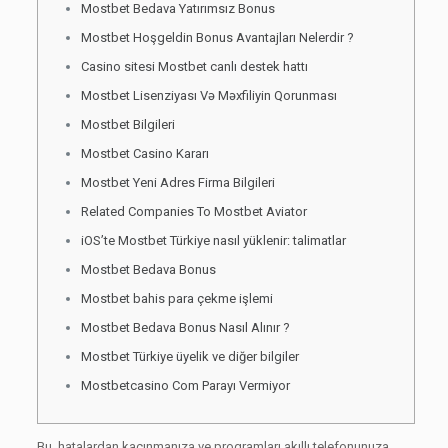
Mostbet Bedava Yatırımsız Bonus
Mostbet Hoşgeldin Bonus Avantajları Nelerdir ?
Casino sitesi Mostbet canlı destek hattı
Mostbet Lisenziyası Və Məxfiliyin Qorunması
Mostbet Bilgileri
Mostbet Casino Kararı
Mostbet Yeni Adres Firma Bilgileri
Related Companies To Mostbet Aviator
iOS’te Mostbet Türkiye nasıl yüklenir: talimatlar
Mostbet Bedava Bonus
Mostbet bahis para çekme işlemi
Mostbet Bedava Bonus Nasıl Alınır ?
Mostbet Türkiye üyelik ve diğer bilgiler
Mostbetcasino Com Parayı Vermiyor
Bu, hatalardan kaçınmanıza ve programları akıllı telefonunuza