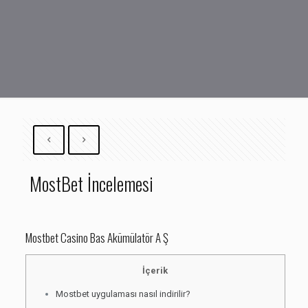
MostBet İncelemesi
Mostbet Casino Bas Akümülatör A Ş
İçerik
Mostbet uygulaması nasıl indirilir?