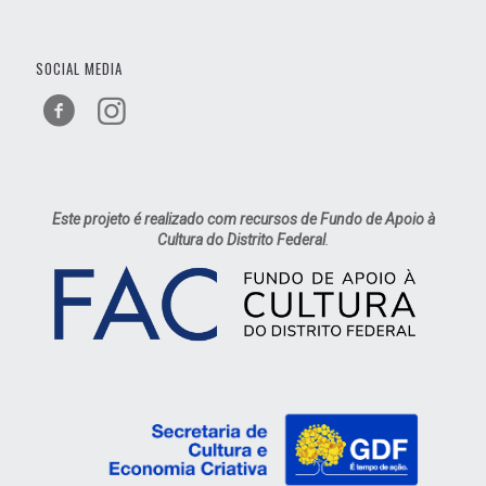
SOCIAL MEDIA
Este projeto é realizado com recursos de Fundo de Apoio à
Cultura do Distrito Federal
.