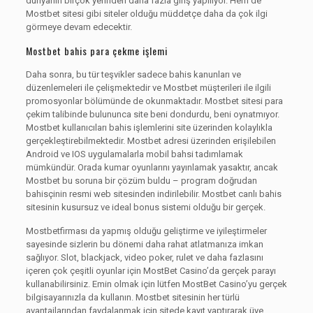
dünyanın birçok yerinden daha fazla giriş yapılıyor. Hem de
Mostbet sitesi gibi siteler olduğu müddetçe daha da çok ilgi
görmeye devam edecektir.
Mostbet bahis para çekme işlemi
Daha sonra, bu tür teşvikler sadece bahis kanunları ve
düzenlemeleri ile çelişmektedir ve Mostbet müşterileri ile ilgili
promosyonlar bölümünde de okunmaktadır. Mostbet sitesi para
çekim talibinde bulununca site beni dondurdu, beni oynatmıyor.
Mostbet kullanıcıları bahis işlemlerini site üzerinden kolaylıkla
gerçekleştirebilmektedir. Mostbet adresi üzerinden erişilebilen
Android ve IOS uygulamalarla mobil bahsi tadımlamak
mümkündür. Orada kumar oyunlarını yayınlamak yasaktır, ancak
Mostbet bu soruna bir çözüm buldu – program doğrudan
bahisçinin resmi web sitesinden indirilebilir. Mostbet canlı bahis
sitesinin kusursuz ve ideal bonus sistemi olduğu bir gerçek.
Mostbetfirması da yapmış olduğu geliştirme ve iyileştirmeler
sayesinde sizlerin bu dönemi daha rahat atlatmanıza imkan
sağlıyor. Slot, blackjack, video poker, rulet ve daha fazlasını
içeren çok çeşitli oyunlar için MostBet Casino’da gerçek parayı
kullanabilirsiniz. Emin olmak için lütfen MostBet Casino’yu gerçek
bilgisayarınızla da kullanın. Mostbet sitesinin her türlü
avantajlarından faydalanmak için sitede kayıt yaptırarak üye