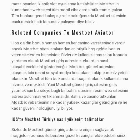
masa oyunları, klasik slot oyunlarına katılabilirler. Mostbet’in
kumarhane web sitesi tüm mobil cihazlarda mükemmel çalışır.
Tüm bunlara genel bakış açısı ile baktığımızda Mostbet sitesinin
canlı destek hattı kusursuz çalışıyor diye biliriz.
Related Companies To Mostbet Aviator
Hoş geldin bonus hemen hemen her casino vebsitesinde vardır
ancak Mostbet sitesi aralarından en büyük hoş geldin bonus
veren sitelerden birincisidir. Bizler de kullanıcılarımıza bu konuda
yardımcı olarak Mostbet giriş adresine tekrardan nasıl
ulaşabileceklerini göstereceğiz. Mostbet güncel adresine
ulaşmak için resmi sosyal medya hesaplarını takip etmeniz yeterli
olacaktır. Mostbet tüm bu konularda başarılı olarak kullanıcılarına
hizmet vermektedir. Yani Mostbet güncel giriş sitesine giriş
yapmak için bu siteye bağlı bir bahis sitesinin resmi web sitesinin
adresi bulunmalı ve tıklanmalıdır. Bahis ve casino tutkunları
Mostbet vebsitesinin ne kadar yüksek kazançlar getirdiğini ve ne
kadar güvenilir olduğunu iyi biliyor.
iOS’te Mostbet Türkiye nasıl yüklenir: talimatlar
Sizler de Mostbet güncel giriş adresine erişim sağlayarak
hoşgeldin bonusu ile beraber güzel kazançlar elde edebilirsiniz.