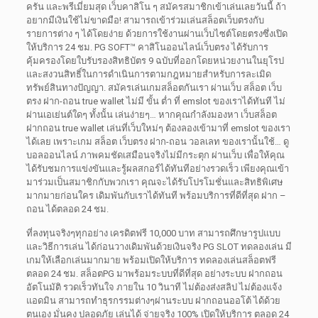
ครัน และพรีเมี่ยมสุด เว็บคาสิโน ๆ สมัครสมาชิกเข้าเล่นเลยวันนี้ ถ้า
อยากมีเงินใช้ไม่ขาดมือ! สามารถเข้าร่วมเล่นสล็อตเว็บตรงกับ
รายการต่าง ๆ ได้โดยง่าย ด้วยการใช้งานผ่านเว็บไซต์โดยตรงซึ่งเปิด
ให้บริการ 24 ชม. PG SOFT™ คาสิโนออนไลน์เว็บตรง ได้รับการ
คุ้มครองโดยใบรับรองสิทธิบัตร 9 ฉบับที่ออกโดยหน่วยงานในยุโรป
และสงวนสิทธิ์ในการดำเนินการตามกฎหมายสำหรับการละเมิด
ทรัพย์สินทางปัญญา. สมัครเล่นเกมสล็อตกันเรา ผ่านเว็บ สล็อต เว็บ
ตรง ฝาก-ถอน true wallet ไม่มี ขั้น ต่ำ ที่ emslot ของเราได้ทันที ไม่
ผ่านเอเย่นต์ใดๆ ทั้งนั้น เล่นง่ายๆ… หากคุณกำลังมองหา เว็บสล็อต
ฝากถอน true wallet เล่นที่เว็บใหม่ๆ ต้องลองเข้ามาที่ emslot ของเรา
ได้เลย เพราะเกม สล็อต เว็บตรง ฝาก-ถอน วอลเลท ของเรานั้นใช้… ดู
บอลออนไลน์ ภาพคมชัดเสมือนจริงไม่มีกระตุก ผ่านเว็บ เพื่อให้คุณ
ได้รับชมการแข่งขันเเละรู้ผลสกอร์ได้ทันทีอย่างรวดเร็ว เพียงคุณเข้า
มาร่วมเป็นสมาชิกกับพวกเรา คุณจะได้รับโปรโมชั่นและสิทธิพิเศษ
มากมายก่อนใคร เดิมพันกับเราได้ทันที พร้อมบริการที่ดีที่สุด ฝาก –
ถอน ได้ตลอด 24 ชม.
ที่ลงทุนจริงๆทุกอย่าง เครดิตฟรี 10,000 บาท สามารถศึกษารูปแบบ
และวิธีการเล่น ได้ก่อนวางเดิมพันด้วยเงินจริง PG SLOT ทดลองเล่น มี
เกมให้เลือกเล่นมากมาย พร้อมเปิดให้บริการ ทดลองเล่นสล็อตฟรี
ตลอด 24 ชม. สล็อตPG มาพร้อมระบบที่ดีที่สุด อย่างระบบ ฝากถอน
อัตโนมัติ รวดเร็วทันใจ ภายใน 10 วินาที ไม่ต้องส่งสลิป ไม่ต้องแจ้ง
แอดมิน สามารถทำธุรกรรมต่างๆผ่านระบบ ฝากถอนออโต้ ได้ด้วย
ตนเอง มั่นคง ปลอดภัย เล่นได้ จ่ายจริง 100% เปิดให้บริการ ตลอด 24