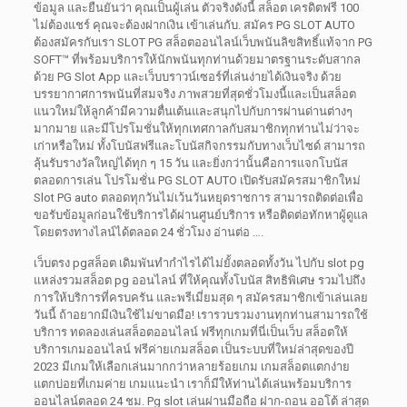
ข้อมูล และยืนยันว่า คุณเป็นผู้เล่น ตัวจริงดังนี้ สล็อต เครดิตฟรี 100
ไม่ต้องแชร์ คุณจะต้องฝากเงิน เข้าเล่นกับ. สมัคร PG SLOT AUTO
ต้องสมัครกับเรา SLOT PG สล็อตออนไลน์เว็บพนันลิขสิทธิ์แท้จาก PG
SOFT™ ที่พร้อมบริการให้นักพนันทุกท่านด้วยมาตรฐานระดับสากล
ด้วย PG Slot App และเว็บบราวน์เซอร์ที่เล่นง่ายได้เงินจริง ด้วย
บรรยากาศการพนันที่สมจริง ภาพสวยที่สุดชั่วโมงนี้และเป็นสล็อต
แนวใหม่ให้ลูกค้ามีความตื่นเต้นและสนุกไปกับการผ่านด่านต่างๆ
มากมาย และมีโปรโมชั่นให้ทุกเทศกาลกับสมาชิกทุกท่านไม่ว่าจะ
เก่าหรือใหม่ ทั้งโบนัสฟรีและโบนัสกิจกรรมกับทางเว็บไซด์ สามารถ
ลุ้นรับรางวัลใหญ่ได้ทุก ๆ 15 วัน และยิ่งกว่านั้นคือการแจกโบนัส
ตลอดการเล่น โปรโมชั่น PG SLOT AUTO เปิดรับสมัครสมาชิกใหม่
Slot PG auto ตลอดทุกวันไม่เว้นวันหยุดราชการ สามารถติดต่อเพื่อ
ขอรับข้อมูลก่อนใช้บริการได้ผ่านศูนย์บริการ หรือติดต่อทักหาผู้ดูแล
โดยตรงทางไลน์ได้ตลอด 24 ชั่วโมง อ่านต่อ ….
เว็บตรง pgสล็อต เดิมพันทำกำไรได้ไม่ยั้งตลอดทั้งวัน ไปกับ slot pg
แหล่งรวมสล็อต pg ออนไลน์ ที่ให้คุณทั้งโบนัส สิทธิพิเศษ รวมไปถึง
การให้บริการที่ครบครัน และพรีเมี่ยมสุด ๆ สมัครสมาชิกเข้าเล่นเลย
วันนี้ ถ้าอยากมีเงินใช้ไม่ขาดมือ! เรารวบรวมงานทุกท่านสามารถใช้
บริการ ทดลองเล่นสล็อตออนไลน์ ฟรีทุกเกมที่นี่เป็นเว็บ สล็อตให้
บริการเกมออนไลน์ ฟรีค่ายเกมสล็อต เป็นระบบที่ใหม่ล่าสุดของปี
2023 มีเกมให้เลือกเล่นมากกว่าหลายร้อยเกม เกมสล็อตแตกง่าย
แตกบ่อยที่เกมค่าย เกมแนะนำ เราก็มีให้ท่านได้เล่นพร้อมบริการ
ออนไลน์ตลอด 24 ชม. Pg slot เล่นผ่านมือถือ ฝาก-ถอน ออโต้ ล่าสุด