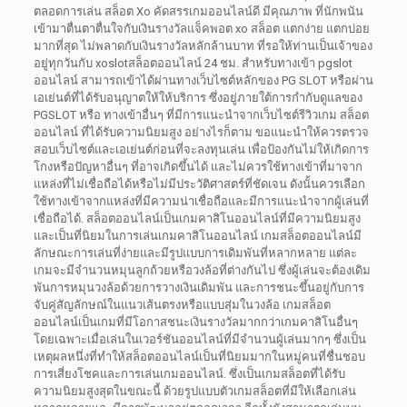
ตลอดการเล่น สล็อต Xo คัดสรรเกมออนไลน์ดี มีคุณภาพ ที่นักพนัน
เข้ามาตื่นตาตื่นใจกับเงินรางวัลแจ็คพอต xo สล็อต แตกง่าย แตกบ่อย
มากที่สุด ไม่พลาดกับเงินรางวัลหลักล้านบาท ที่รอให้ท่านเป็นเจ้าของ
อยู่ทุกวันกับ xoslotสล็อตออนไลน์ 24 ชม. สำหรับทางเข้า pgslot
ออนไลน์ สามารถเข้าได้ผ่านทางเว็บไซต์หลักของ PG SLOT หรือผ่าน
เอเย่นต์ที่ได้รับอนุญาตให้ให้บริการ ซึ่งอยู่ภายใต้การกำกับดูแลของ
PGSLOT หรือ ทางเข้าอื่นๆ ที่มีการแนะนำจากเว็บไซต์รีวิวเกม สล็อต
ออนไลน์ ที่ได้รับความนิยมสูง อย่างไรก็ตาม ขอแนะนำให้ควรตรวจ
สอบเว็บไซต์และเอเย่นต์ก่อนที่จะลงทุนเล่น เพื่อป้องกันไม่ให้เกิดการ
โกงหรือปัญหาอื่นๆ ที่อาจเกิดขึ้นได้ และไม่ควรใช้ทางเข้าที่มาจาก
แหล่งที่ไม่เชื่อถือได้หรือไม่มีประวัติศาสตร์ที่ชัดเจน ดังนั้นควรเลือก
ใช้ทางเข้าจากแหล่งที่มีความน่าเชื่อถือและมีการแนะนำจากผู้เล่นที่
เชื่อถือได้. สล็อตออนไลน์เป็นเกมคาสิโนออนไลน์ที่มีความนิยมสูง
และเป็นที่นิยมในการเล่นเกมคาสิโนออนไลน์ เกมสล็อตออนไลน์มี
ลักษณะการเล่นที่ง่ายและมีรูปแบบการเดิมพันที่หลากหลาย แต่ละ
เกมจะมีจำนวนหมุนลูกถ้วยหรือวงล้อที่ต่างกันไป ซึ่งผู้เล่นจะต้องเดิม
พันการหมุนวงล้อด้วยการวางเงินเดิมพัน และการชนะขึ้นอยู่กับการ
จับคู่สัญลักษณ์ในแนวเส้นตรงหรือแบบสุ่มในวงล้อ เกมสล็อต
ออนไลน์เป็นเกมที่มีโอกาสชนะเงินรางวัลมากกว่าเกมคาสิโนอื่นๆ
โดยเฉพาะเมื่อเล่นในเวอร์ชันออนไลน์ที่มีจำนวนผู้เล่นมากๆ ซึ่งเป็น
เหตุผลหนึ่งที่ทำให้สล็อตออนไลน์เป็นที่นิยมมากในหมู่คนที่ชื่นชอบ
การเสี่ยงโชคและการเล่นเกมออนไลน์. ซึ่งเป็นเกมสล็อตที่ได้รับ
ความนิยมสูงสุดในขณะนี้ ด้วยรูปแบบตัวเกมสล็อตที่มีให้เลือกเล่น