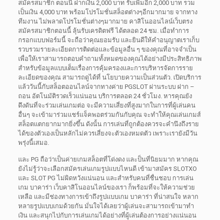
สมัครสมาชิก ตอนนี้ ฝากเงิน 2,000 บาท รับเพิ่มอีก 2,000 บาท รวม
เป็นเงิน 4,000 บาท พร้อมโปรโมชั่นสล็อตต่างๆอีกมากมาย จากทาง
ทีมงาน ไม่พลาดโปรโมชั่นต่างๆมากมาย คาสิโนออนไลน์เว็บตรง
สมัครสมาชิกตอนนี้ ลุ้นรับเครดิตฟรี ได้ตลอด 24 ชม. เมื่อทำการ
กรอกแบบฟอร์มนี้ จะถือว่าคุณยอมรับ และยินดีให้คำอนุญาตเราเก็บ
รวบรวมรายละเอียดการติดต่อและข้อมูลอื่น ๆ ของคุณที่อาจจำเป็น
เพื่อให้เราสามารถตอบคำถามทั้งหมดของคุณได้อย่างมีประสิทธิภาพ
สำหรับข้อมูลแบบเต็มเรื่องการคุ้มครองและการบริหารจัดการราย
ละเอียดของคุณ สามารถดูได้ที่ นโยบายความเป็นส่วนตัว. เปิดบริการ
แล้ววันนี้กับสล็อตออนไลน์จากทางค่าย PGSLOT ผ่านระบบ ฝาก –
ถอน อัตโนมัติรวดเร็วแน่นอน บริการตลอด 24 ชั่วโมง. หารคุณยัง
ดึงดันที่จะร่วมเล่นเกมต่อ จะมีความเสี่ยงที่สูงมากในการที่ผู้เล่นคน
อื่นๆ จะเข้ามาร่วมแชร์แจ็คพอตร่วมกันกับคุณ จะทำให้คุณเล่นเกมส์
สล็อตแตกยากมากยิ่งขึ้น ดังนั้น การเล่นที่ถูกต้องควรจะคำนึงถึงราย
ได้ของตัวเองเป็นหลักไม่ควรเสี่ยงจะตัวเองหมดตัว เพราะเรายังมีวัน
พรุ่งนี้เสมอ.
และ PG ถือว่าเป็นค่ายเกมสล็อตที่โด่งดง และป็นที่นิยมมาก หากคุณ
ยังไม่รู้ว่าจะเลือกสมัครเล่นเกมรูปแบบไหนดี เข้ามาสมัคร SLOTXO
และ SLOT PG ไม่ผิดหวังแน่นอน และสำหรับคนที่ชื่นชอบ การเล่น
เกม บาคาร่า เว็บคาสิโนออนไลน์ของเรา ก็พร้อมที่จะให้ความช่วย
เหลือ และมีช่องทางการเข้าถึงรูปแบบเกม บาคาร่า ที่น่าสนใจ หลาก
หลายรูปแบบเกมด้วยกัน มั่นใจได้เลยว่าผู้เล่นจะสามารถเข้ามาทำ
เงิน และสนุกไปกับการเล่นเกมได้อย่างที่ผู้เล่นต้องการอย่างแน่นอน