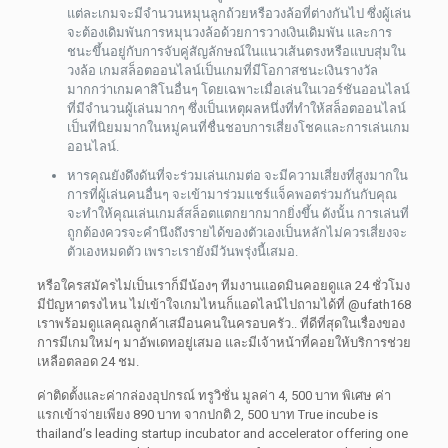
แต่ละเกมจะมีจำนวนหมุนลูกถ้วยหรือวงล้อที่ต่างกันไป ซึ่งผู้เล่น
จะต้องเดิมพันการหมุนวงล้อด้วยการวางเงินเดิมพัน และการ
ชนะขึ้นอยู่กับการจับคู่สัญลักษณ์ในแนวเส้นตรงหรือแบบสุ่มใน
วงล้อ เกมสล็อตออนไลน์เป็นเกมที่มีโอกาสชนะเงินรางวัล
มากกว่าเกมคาสิโนอื่นๆ โดยเฉพาะเมื่อเล่นในเวอร์ชันออนไลน์
ที่มีจำนวนผู้เล่นมากๆ ซึ่งเป็นเหตุผลหนึ่งที่ทำให้สล็อตออนไลน์
เป็นที่นิยมมากในหมู่คนที่ชื่นชอบการเสี่ยงโชคและการเล่นเกม
ออนไลน์.
หารคุณยังดึงดันที่จะร่วมเล่นเกมต่อ จะมีความเสี่ยงที่สูงมากใน
การที่ผู้เล่นคนอื่นๆ จะเข้ามาร่วมแชร์แจ็คพอตร่วมกันกับคุณ
จะทำให้คุณเล่นเกมส์สล็อตแตกยากมากยิ่งขึ้น ดังนั้น การเล่นที่
ถูกต้องควรจะคำนึงถึงรายได้ของตัวเองเป็นหลักไม่ควรเสี่ยงจะ
ตัวเองหมดตัว เพราะเรายังมีวันพรุ่งนี้เสมอ.
หรือใครสมัครไม่เป็นเราก็มีน้องๆ ทีมงานแอดมินคอยดูแล 24 ชั่วโมง
มีปัญหาตรงไหน ไม่เข้าใจเกมไหนก็แอดไลน์ไปถามได้ที่ @ufath168
เราพร้อมดูแลคุณลูกค้าเสมือนคนในครอบครัว.. ที่ดีที่สุดในเรื่องของ
การมีเกมใหม่ๆ มาอัพเดทอยู่เสมอ และมีเจ้าหน้าที่คอยให้บริการช่วย
เหลือตลอด 24 ชม.
ค่าติดตั้งและค่ากล่องอุปกรณ์ ทรูวิชั่น มูลค่า 4, 500 บาท พิเศษ ค่า
แรกเข้าจ่ายเพียง 890 บาท จากปกติ 2, 500 บาท True incube is
thailand’s leading startup incubator and accelerator offering one