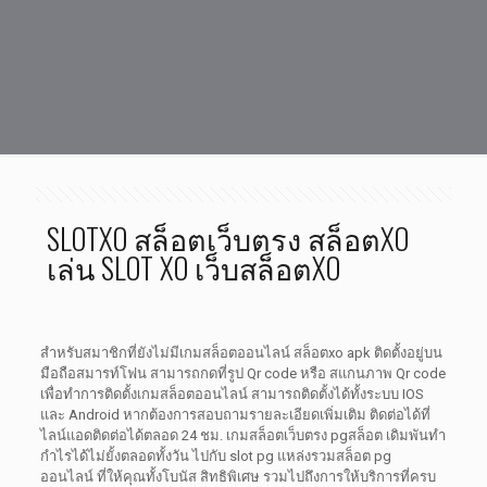
SLOTXO สล็อตเว็บตรง สล็อตXO
เล่น SLOT XO เว็บสล็อตXO
สำหรับสมาชิกที่ยังไม่มีเกมสล็อตออนไลน์ สล็อตxo apk ติดตั้งอยู่บน
มือถือสมารท์โฟน สามารถกดที่รูป Qr code หรือ สแกนภาพ Qr code
เพื่อทำการติดตั้งเกมสล็อตออนไลน์ สามารถติดตั้งได้ทั้งระบบ IOS
และ Android หากต้องการสอบถามรายละเอียดเพิ่มเติม ติดต่อได้ที่
ไลน์แอดติดต่อได้ตลอด 24 ชม. เกมสล็อตเว็บตรง pgสล็อต เดิมพันทำ
กำไรได้ไม่ยั้งตลอดทั้งวัน ไปกับ slot pg แหล่งรวมสล็อต pg
ออนไลน์ ที่ให้คุณทั้งโบนัส สิทธิพิเศษ รวมไปถึงการให้บริการที่ครบ