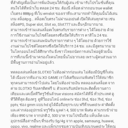
ที่สำคัญเพื่อเป็นการพิ่มเงินทุนให้กับผู้เล่น เข้ามารับโปรโมชั่นที่คุณ
สนใจได้ที่หน้าเว็บ ตลอด 24 ชม. ต้องนี่ สล็อต ฝากถอน true wallet
เว็บตรง 888pg ที่เว็บ emslot ของเราที่จะสามารถทำให้คุณนั้นได้เล่น
เกม สล็อตpg… สล็อตเว็บตรง ไม่ผ่านเอเย่นต์ เปิดให้เล่นทุกค่าย เช่น
สล็อตPG, Super slot, Slot xo, Slot777 และอื่นๆอีกมากมาย.
สามารถเข้าร่วมเล่นสล็อตเว็บตรงกับรายการต่าง ๆ ได้โดยง่าย ด้วย
การใช้งานผ่านเว็บไซต์โดยตรงซึ่งเปิดให้บริการ คาสิโน 24 ชม.
สามารถเข้าร่วมเล่นพนันกับรายการต่าง ๆ ได้โดยง่าย ด้วยการใช้
งานผ่านเว็บไซต์โดยตรงซึ่งเปิดให้บริการ 24 ชม. และมีสูตรมากมาย
ในโลกออนไลน์ได้ศึกษากัน ยิ่งชาวไทยถนัดการเล่นไพ่อยู่ด้วยนั้น
การที่เกมนี้เข้ามาครองใจคนไทยนั้นไม่ยากเลย เพราะผู้คนส่วนมาก
มีพื้นฐานการอ่านไพ่อยู่แล้ว.
ทดลองเล่นสล็อต SLOTXO ไม่ต้องฝากก่อนเล่น ไม่ต้องมีบัญชีก็เล่น
ได้ เนื่องจากทีมงาน XO GAME เราได้เตรียมเกมพิเศษไว้ให้สมาชิก
ทุกคนสามารถเข้าไปเล่น โดยไม่ต้องจ่ายเงิน ทดลองเล่นสล็อต จาก
ค่าย SLOTXO รับเครดิตฟรี บ. ตัวแทนรับสมัครและติดตั้งจานดาว
เทียมและเคเบิ้ลทีวีทรูวิชั่นส์ true visions สมัครได้ที่นี่ ทั่วประเทศ ดู
ทีวีดีที่สุด ต้องทรู. ดูทีวีออนไลน์ online tv ช่อง 3hd, ช่อง 7hd, ช่อง
pptv, ช่อง gmm แบบ hd ดูได้มือถือทุกระบบ ฟรีที่ trueid tv ค่าติดตั้ง
และค่ากล่องอุปกรณ์ ทรูวิชั่น มูลค่า 4, 500 บาท พิเศษ ค่าแรกเข้าจ่าย
เพียง 890 บาท จากปกติ 2, 500 บาท รวมโปรมือถือ แท็บเล็ต และ
อุปกรณ์สื่อสารอื่นๆ ที่รองรับ 5g/4g จาก apple, samsung, huawei,
oppo, vivo, realme และแพ็กเกจชมความบันเทิงบน trueid tv ให้คุณ