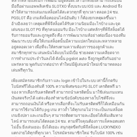
หลากหลายและมีการพัฒนาอยู่ตลอดเวลา อีกทั้งยังสามารถเล่นบน
มือถือผ่านแอพพลิเคชัน SLOTXO ทั้งบนระบบ IOS และ Android จึง
ทำให้สามารถเล่นเกมสล็อตได้สะดวกทุกที่ ทุกเวลา ตลอด 24 ชม.
PGSLOT คือ เกมส์สล็อตออนไลน์อันดับ 1 ก็ต้องยกเหตุผลขึ้นมา
อ้างอิงเลยว่า เหตุผลที่พีจีสล็อตได้รับความนิยมมีอะไรบ้าง และจุด
เด่นของ SLOT PG ที่ทุกคนยอมรับ มีอะไรบ้าง แต่หลักๆที่พีจีสล็อตได้
รับการยอมรับและถูกพูดถึง คือ การพัฒนาเกมส์อย่างต่อเนื่อง ของทีม
พัฒนาระบบ เพื่อให้เกมสล็อตนั้นมีความแปลกใหม่และหลากหลาย
อยู่ตลอดเวลา เพื่อที่จะให้ตรงตามความต้องการของลูกค้าและ
สมาชิกทุกท่าน เล่นพนันได้แบบไม่มีเบื่อ ช่วยลดความเคลียดจาก
การทำงานประจำวันลงได้ ดังนั้น pgslot auto จึงถูกพูดถึงกันอย่าง
แพร่หลาย พูดกันปากต่อปาก ทำใหม่มีผู้เล่นหน้าใหม่เข้ามาทดลอง
เล่นฟรีทุกวัน.
เพียงสมัครสมาชิกกับเรา และ login เข้าไปในระบบ เท่านี้ก็กดรับ
โบนัสฟรีได้เองทันที 100% ความพิเศษของ PG SLOT เครดิตฟรี มา
จอง หากเลือกรับเครดิตฟรี สามารถนำเครดิตนั้น มาใช้เล่นเกมแทน
เงินสดจริงๆได้ แต่จะต้องทำตามข้อบังคับของทางเว็บไซต์จึงจะ
สามารถถอนเงินได้ หรือหากเลือกที่จะไม่รับเครดิตฟรีก็ได้เหมือนกัน
สามารใช้งานได้กับ pg เกม สาวถ้ำ ได้ทุกเกมไม่ว่าจะเป็นเกมสล็อต
เกมยิงปลา และเกมอื่นๆ สามารถติดตามรายละเอียดได้เพิ่มเติมทาง
ไลน์ สามารถเล่นได้ตลอด 24 ชม. ตามที่ใจคุณต้องการแจ็คพอตแตก
ไม่อั้น ยิ่งเล่นเยอะ ยิ่งได้เยอะ สนุกสุดขีดกับพีจีสล็อต LUCKYNEKO
แตกง่ายได้ทุกที่ทุกเวลา. โปรสมัครสมาชิกใหม่ รับโบนัส 100% เช่น