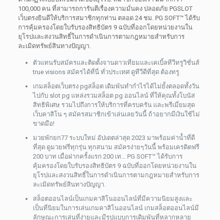
100,000 คน ที่สามารถการันตีเรื่องความมั่นคง ปลอดภัย PGSLOT
เว็บตรงยินดีให้บริการสมาชิกทุกท่าน ตลอด 24 ชม. PG SOFT™ ได้รับ
การคุ้มครองโดยใบรับรองสิทธิบัตร 9 ฉบับที่ออกโดยหน่วยงานใน
ยุโรปและสงวนสิทธิ์ในการดำเนินการตามกฎหมายสำหรับการ
ละเมิดทรัพย์สินทางปัญญา.
ตัวแทนรับสมัครและติดตั้งจานดาวเทียมและเคเบิ้ลทีวีทรูวิชั่นส์
true visions สมัครได้ที่นี่ ทั่วประเทศ ดูทีวีดีที่สุด ต้องทรู.
เกมสล็อตเว็บตรง pgสล็อต เดิมพันทำกำไรได้ไม่ยั้งตลอดทั้งวัน
ไปกับ slot pg แหล่งรวมสล็อต pg ออนไลน์ ที่ให้คุณทั้งโบนัส
สิทธิพิเศษ รวมไปถึงการให้บริการที่ครบครัน และพรีเมี่ยมสุด
เว็บคาสิโน ๆ สมัครสมาชิกเข้าเล่นเลยวันนี้ ถ้าอยากมีเงินใช้ไม่
ขาดมือ!
มวยพักยก77 ระบบใหม่ อัปเดตล่าสุด 2023 มาพร้อมค่าน้ำที่ดี
ที่สุด ดูมวยฟรีทุกรุ่น ทุกสนาม สมัครง่ายๆวันนี้ พร้อมเครดิตฟรี
200 บาท เมื่อฝากครั้งแรก 200 เท… PG SOFT™ ได้รับการ
คุ้มครองโดยใบรับรองสิทธิบัตร 9 ฉบับที่ออกโดยหน่วยงานใน
ยุโรปและสงวนสิทธิ์ในการดำเนินการตามกฎหมายสำหรับการ
ละเมิดทรัพย์สินทางปัญญา.
สล็อตออนไลน์เป็นเกมคาสิโนออนไลน์ที่มีความนิยมสูงและ
เป็นที่นิยมในการเล่นเกมคาสิโนออนไลน์ เกมสล็อตออนไลน์มี
ลักษณะการเล่นที่ง่ายและมีรูปแบบการเดิมพันที่หลากหลาย