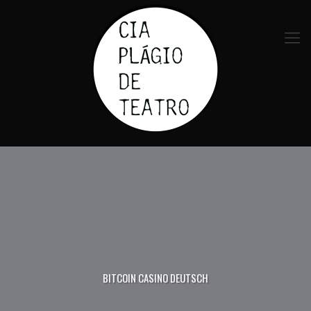
BITCOIN CASINO DEUTSCH