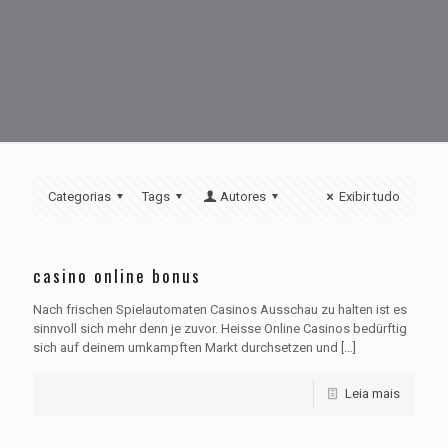
Categorias
Tags
Autores
Exibir tudo
casino online bonus
Nach frischen Spielautomaten Casinos Ausschau zu halten ist es
sinnvoll sich mehr denn je zuvor. Heisse Online Casinos bedürftig
sich auf deinem umkampften Markt durchsetzen und
[…]
Leia mais