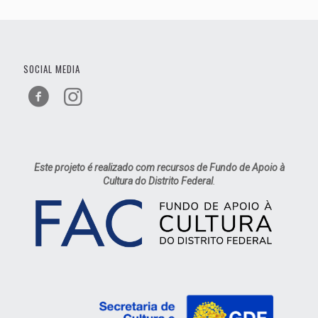
SOCIAL MEDIA
Este projeto é realizado com recursos de Fundo de Apoio à
Cultura do Distrito Federal
.