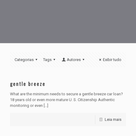
Categorias
Tags
Autores
Exibir tudo
gentle breeze
What are the minimum needs to secure a gentle breeze car loan?
18 years old or even more mature U. S. Citizenship Authentic
monitoring or even
[…]
Leia mais